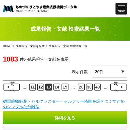
MONOZUKURI
TOYAMA
MENU
成果報告・文献 検索結果一覧
HOME
成果報告・文献を探す
成果報告・文献 検索結果一覧
1083
件の成果報告・文献を表示
表示件数
前
次
...
11
12
13
14
15
...
20
30
40
...
へ
へ
循環腫瘍細胞・セルクラスター・セルフリー核酸を調べつくすため
のシンプルな分離法
詳細を見る