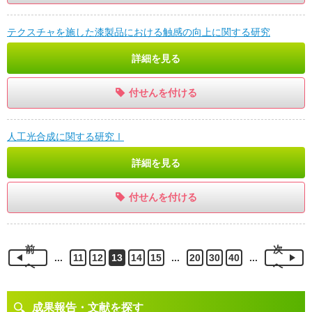
テクスチャを施した漆製品における触感の向上に関する研究
詳細を見る
付せんを付ける
人工光合成に関する研究Ⅰ
詳細を見る
付せんを付ける
前
次
...
11
12
13
14
15
...
20
30
40
...
へ
へ
成果報告・文献を探す