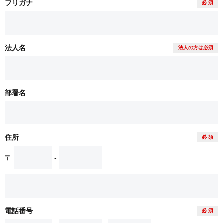
フリガナ
必 須
法人名
法人の方は必須
部署名
住所
必 須
〒
-
電話番号
必 須