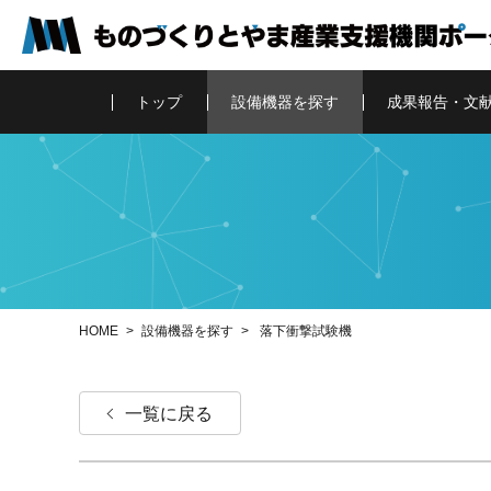
トップ
設備機器を
探す
成果報告・
文
HOME
設備機器を探す
落下衝撃試験機
一覧に戻る