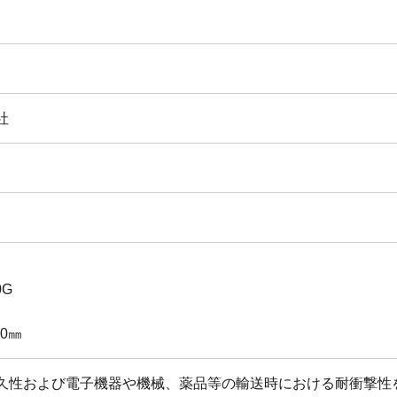
社
0G
0㎜
久性および電子機器や機械、薬品等の輸送時における耐衝撃性